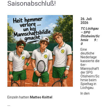
Saisonabschluß!
26. Juli
2026
TC Löchgau
– SPG
Ötisheim/Sc
hmie 9 :
0
Eine
deutliche
Niederlage
kassierte die
6er-
Mannschaft
der SPG
Ötisheim/Sc
hmie beim
Spieltag in
Löchgau.
In den
Einzeln hatten
Matteo Knittel
…