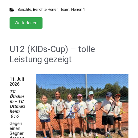
Berichte
,
Berichte Herren
,
Team: Herren 1
Weiterlesen
U12 (KIDs-Cup) – tolle
Leistung gezeigt
11. Juli
2026
TC
Ötishei
m – TC
Ottmars
heim
0 : 6
Gegen
einen
Gegner