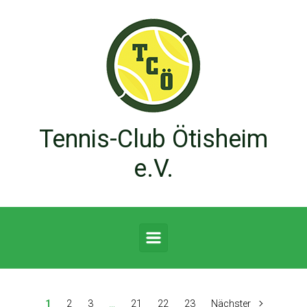
Zum Hauptinhalt springen
Tennis-Club Ötisheim
e.V.
1
2
3
…
21
22
23
Nächster