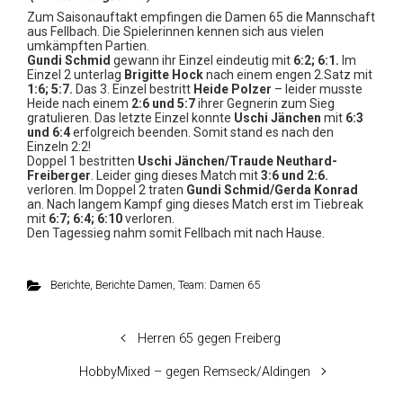
Zum Saisonauftakt empfingen die Damen 65 die Mannschaft
aus Fellbach. Die Spielerinnen kennen sich aus vielen
umkämpften Partien.
Gundi Schmid
gewann ihr Einzel eindeutig mit
6:2; 6:1.
Im
Einzel 2 unterlag
Brigitte Hock
nach einem engen 2.Satz mit
1:6; 5:7.
Das 3. Einzel bestritt
Heide Polzer
– leider musste
Heide nach einem
2:6 und
5:7
ihrer Gegnerin zum Sieg
gratulieren. Das letzte Einzel konnte
Uschi Jänchen
mit
6:3
und 6:4
erfolgreich beenden. Somit stand es nach den
Einzeln 2:2!
Doppel 1 bestritten
Uschi Jänchen/Traude Neuthard-
Freiberger
. Leider ging dieses Match mit
3:6 und
2:6.
verloren. Im Doppel 2 traten
Gundi Schmid/Gerda Konrad
an. Nach langem Kampf ging dieses Match erst im Tiebreak
mit
6:7; 6:4; 6:10
verloren.
Den Tagessieg nahm somit Fellbach mit nach Hause.
Berichte
,
Berichte Damen
,
Team: Damen 65
Herren 65 gegen Freiberg
HobbyMixed – gegen Remseck/Aldingen