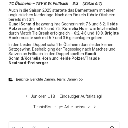
TC Ötisheim – TEV R.W. Fellbach 3:3 (Sätze 6:7)
Auch in die Saison 2025 startete das Damenteam mit einer
unglücklichen Niederlage. Nach den Einzeln führte Ötisheim
bereits mit 3:1.
Gundi Schmid
bezwang ihre Gegnerin mit 7:6 und 6:2;
Heide
Polzer
siegte mit 6:2 und 7:5;
Kornelia Horn
war letztendlich
durch Match Tie Break erfolgreich – 6:2, 4:6 und 10:8.
Brigitte
Hock
musste sich mit 6:7 und 3:6 geschlagen geben.
In den beiden Doppel schaffte Ötisheim dann leider keinen
Satzgewinn. Deshalb ging der Tagessieg nach Matches und
Sätzen an Fellbach. In den Doppel spielten
Gundi
Schmid/Kornelia Horn
und
Heide Polzer/Traude
Neuthard-Freiberger.
Berichte
,
Berichte Damen
,
Team: Damen 65
Junioren U18 – Eindeutiger Auftaktsieg!
TennisBoule-iger Arbeitseinsatz!