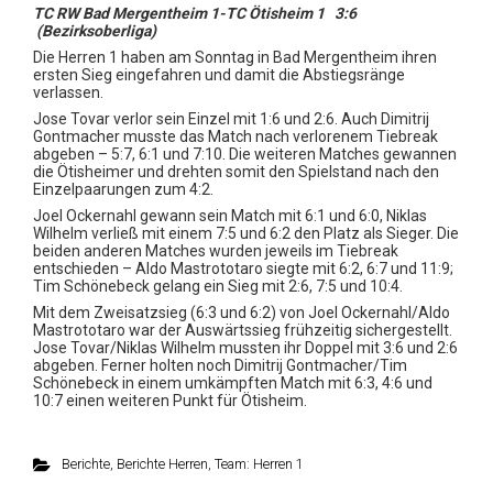
TC RW Bad Mergentheim 1-TC Ötisheim 1 3:6
(Bezirksoberliga)
Die Herren 1 haben am Sonntag in Bad Mergentheim ihren
ersten Sieg eingefahren und damit die Abstiegsränge
verlassen.
Jose Tovar verlor sein Einzel mit 1:6 und 2:6. Auch Dimitrij
Gontmacher
musste das Match nach verlorenem Tiebreak
abgeben – 5:7, 6:1 und 7:10.
Die
weiteren
Matches
gewannen
die
Ötisheimer
und drehten somit den Spielstand nach den
Einzelpaarungen zum 4:2.
Joel
Ockernahl
gewann sein Match mit 6:1 und 6:0, Niklas
Wilhelm verließ mit einem 7:5 und 6:2 den Platz als Sieger. Die
beiden anderen Matches wurden jeweils im Tiebreak
entschieden – Aldo
Mastrototaro
siegte mit 6:2, 6:7 und 11:9;
Tim Schönebeck gelang ein Sieg mit 2:6, 7:5 und 10:4.
Mit dem Zweisatzsieg (6:3 und 6:2) von Joel
Ockernahl
/Aldo
Mastrototaro
war der Auswärtssieg frühzeitig sichergestellt.
Jose Tovar/Niklas Wilhelm mussten ihr Doppel mit 3:6 und 2:6
abgeben. Ferner holten noch Dimitrij
Gontmacher
/Tim
Schönebeck in einem umkämpften Match mit 6:3, 4:6 und
10:7 einen weiteren Punkt für Ötisheim.
Berichte
,
Berichte Herren
,
Team: Herren 1