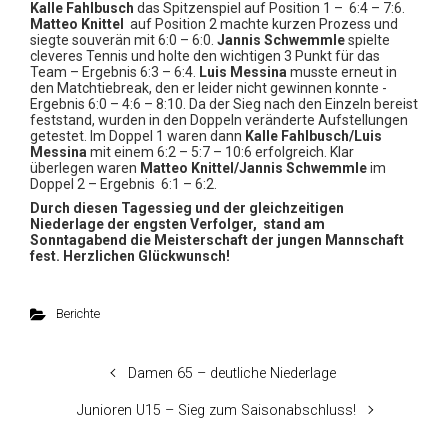
Kalle Fahlbusch
das Spitzenspiel auf Position 1 – 6:4 – 7:6.
Matteo Knittel
auf Position 2 machte kurzen Prozess und
siegte souverän mit 6:0 – 6:0.
Jannis Schwemmle
spielte
cleveres Tennis und holte den wichtigen 3 Punkt für das
Team – Ergebnis 6:3 – 6:4.
Luis Messina
musste erneut in
den Matchtiebreak, den er leider nicht gewinnen konnte -
Ergebnis 6:0 – 4:6 – 8:10. Da der Sieg nach den Einzeln bereist
feststand, wurden in den Doppeln veränderte Aufstellungen
getestet. Im Doppel 1 waren dann
Kalle Fahlbusch/Luis
Messina
mit einem 6:2 – 5:7 – 10:6 erfolgreich. Klar
überlegen waren
Matteo Knittel/Jannis Schwemmle
im
Doppel 2 – Ergebnis 6:1 – 6:2.
Durch diesen Tagessieg und der gleichzeitigen
Niederlage der engsten Verfolger, stand am
Sonntagabend die
Meisterschaft der jungen Mannschaft
fest. Herzlichen Glückwunsch!
Berichte
Damen 65 – deutliche Niederlage
Junioren U15 – Sieg zum Saisonabschluss!