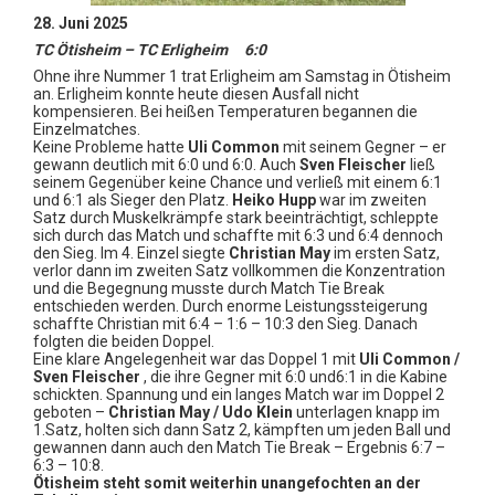
28. Juni 2025
TC Ötisheim – TC Erligheim 6:0
Ohne ihre Nummer 1 trat Erligheim am Samstag in Ötisheim
an. Erligheim konnte heute diesen Ausfall nicht
kompensieren. Bei heißen Temperaturen begannen die
Einzelmatches.
Keine Probleme hatte
Uli Common
mit seinem Gegner – er
gewann deutlich mit 6:0 und 6:0. Auch
Sven Fleischer
ließ
seinem Gegenüber keine Chance und verließ mit einem 6:1
und 6:1 als Sieger den Platz.
Heiko Hupp
war im zweiten
Satz durch Muskelkrämpfe stark beeinträchtigt, schleppte
sich durch das Match und schaffte mit 6:3 und 6:4 dennoch
den Sieg. Im 4. Einzel siegte
Christian May
im ersten Satz,
verlor dann im zweiten Satz vollkommen die Konzentration
und die Begegnung musste durch Match Tie Break
entschieden werden. Durch enorme Leistungssteigerung
schaffte Christian mit 6:4 – 1:6 – 10:3 den Sieg. Danach
folgten die beiden Doppel.
Eine klare Angelegenheit war das Doppel 1 mit
Uli Common /
Sven Fleischer
, die ihre Gegner mit 6:0 und6:1 in die Kabine
schickten. Spannung und ein langes Match war im Doppel 2
geboten –
Christian May / Udo Klein
unterlagen knapp im
1.Satz, holten sich dann Satz 2, kämpften um jeden Ball und
gewannen dann auch den Match Tie Break – Ergebnis 6:7 –
6:3 – 10:8.
Ötisheim steht somit weiterhin unangefochten an der