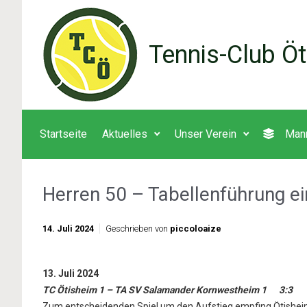
Zum Hauptinhalt springen
Tennis-Club Öt
Startseite
Aktuelles
Unser Verein
Man
Herren 50 – Tabellenführung e
14. Juli 2024
Geschrieben von
piccoloaize
13. Juli 2024
TC Ötisheim 1 – TA SV Salamander Kornwestheim 1 3:3
Zum entscheidenden Spiel um den Aufstieg empfing Ötisheim