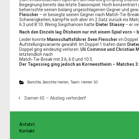
Begegnung bereits das letzte Saisonspiel. Hoch konzentriert g
beherrschte seinen bislang ungeschlagenen Gegner und gew
Fleischer
– er besiegte seinen Gegner nach Match-Tie-Break m
Schwierigkeiten, kämpfte sich aber im 2.Satz zurück ins Match
6:3 und 8:10. Wenig Siegchancen hatte
Dieter Stiasny
– er ver
Nach den Einzeln lag Ötisheim nur mit einem Spiel vorn – 
Leider konnte
Mannschaftsführer Sven Fleischer
im Doppel 
Aufstellungsvariante gewählt. Im Doppel 1 trafen dann
Diete
Doppel ging eindeutig verloren.
Uli Common und Christian 
letztendlich nach
Match-Tie-Break mit 3:6; 6:0 und 10:5.
Der Tagessieg ging jedoch an Kornwestheim – Matches 3:
Berichte
,
Berichte Herren
,
Team: Herren 50
Damen 65 – Abstieg verhindert!
Anfahrt
Kontakt