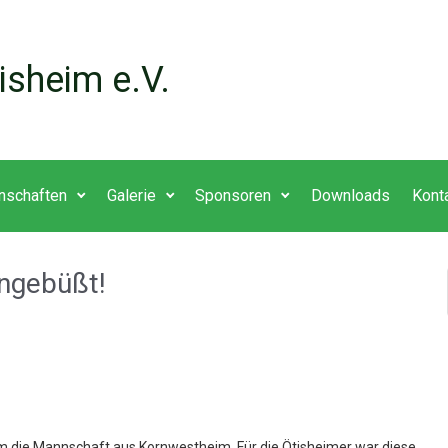
isheim e.V.
nschaften
Galerie
Sponsoren
Downloads
Kont
ingebüßt!
 die Mannschaft aus Kornwestheim. Für die Ötisheimer war diese