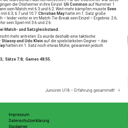
ingen die Ötisheimer in ihre Einzel.
Uli Common
auf Nummer 1
ann sein Match mit 6:3 und 6:2. Weit mehr kämpfen musste
Sven
it 6:3; 6:7 und 10:7.
Christian May
hatte im 1. Satz große
 – leider verlor er im Match-Tie-Break sein Einzel – Ergebnis: 2:6;
lor sein Spiel mit 3:6 und 2:6.
bei Match- und Satzgleichstand.
nicht mehr antreten. Es wurde deshalb eine taktische
r Stiasny und Udo Klein
auf die spielstärksten Gegner – das
May
hatten im 1. Satz noch etwas Mühe, gewannen jedoch
3; Sätze 7:8; Games 48:55.
Junioren U18 – Erfahrung gesammelt!
Impressum
Datenschutzerklärung
Disclaimer