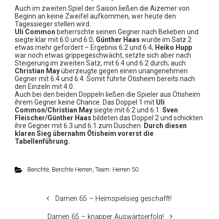
Auch im zweiten Spiel der Saison ließen die Aizemer von
Beginn an keine Zweifel aufkommen, wer heute den
Tagessieger stellen wird.
Uli Common
beherrschte seinen Gegner nach Belieben und
siegte klar mit 6:0 und 6:0;
Günther Haas
wurde im Satz 2
etwas mehr gefordert – Ergebnis 6:2 und 6:4;
Heiko Hupp
war noch etwas grippegeschwächt, setzte sich aber nach
Steigerung im zweiten Satz, mit 6:4 und 6:2 durch; auch
Christian May
überzeugte gegen einen unangenehmen
Gegner mit 6:4 und 6:4. Somit führte Ötisheim bereits nach
den Einzeln mit 4:0.
Auch bei den beiden Doppeln ließen die Spieler aus Ötisheim
ihrem Gegner keine Chance. Das Doppel 1 mit
Uli
Common/Christian May
siegte mit 6:2 und 6:1.
Sven
Fleischer/Günther Haas
bildeten das Doppel 2 und schickten
ihre Gegner mit 6.3 und 6:1 zum Duschen.
Durch diesen
klaren Sieg übernahm Ötisheim vorerst die
Tabellenführung.
Berichte
,
Berichte Herren
,
Team: Herren 50
Damen 65 – Heimspielsieg geschafft!
Damen 65 – knapper Auswärtserfolg!