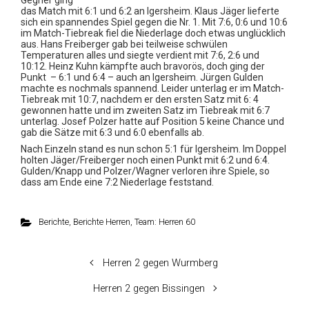
Gegner ging
das Match mit 6:1 und 6:2 an Igersheim. Klaus Jäger lieferte
sich ein spannendes Spiel gegen die Nr. 1. Mit 7:6, 0:6 und 10:6
im Match-Tiebreak fiel die Niederlage doch etwas unglücklich
aus. Hans Freiberger gab bei teilweise schwülen
Temperaturen alles und siegte verdient mit 7:6, 2:6 und
10:12. Heinz Kuhn kämpfte auch bravorös, doch ging der
Punkt – 6:1 und 6:4 – auch an Igersheim. Jürgen Gulden
machte es nochmals spannend. Leider unterlag er im Match-
Tiebreak mit 10:7, nachdem er den ersten Satz mit 6: 4
gewonnen hatte und im zweiten Satz im Tiebreak mit 6:7
unterlag. Josef Polzer hatte auf Position 5 keine Chance und
gab die Sätze mit 6:3 und 6:0 ebenfalls ab.
Nach Einzeln stand es nun schon 5:1 für Igersheim. Im Doppel
holten Jäger/Freiberger noch einen Punkt mit 6:2 und 6:4.
Gulden/Knapp und Polzer/Wagner verloren ihre Spiele, so
dass am Ende eine 7:2 Niederlage feststand.
Berichte
,
Berichte Herren
,
Team: Herren 60
Herren 2 gegen Wurmberg
Herren 2 gegen Bissingen