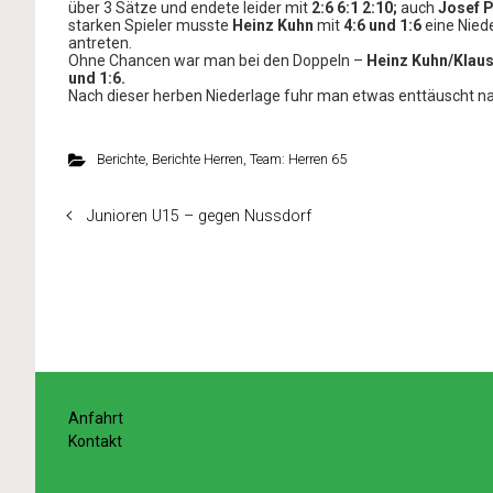
über 3 Sätze und endete leider mit
2:6 6:1 2:10;
auch
Josef 
starken Spieler musste
Heinz Kuhn
mit
4:6 und 1:6
eine Niede
antreten.
Ohne Chancen war man bei den Doppeln –
Heinz Kuhn/Klau
und 1:6.
Nach dieser herben Niederlage fuhr man etwas enttäuscht n
Berichte
,
Berichte Herren
,
Team: Herren 65
Junioren U15 – gegen Nussdorf
Anfahrt
Kontakt