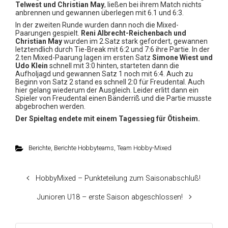
Telwest und Christian May
, ließen bei ihrem Match nichts
anbrennen und gewannen überlegen mit 6.1 und 6:3.
In der zweiten Runde wurden dann noch die Mixed-
Paarungen gespielt.
Reni Albrecht-Reichenbach und
Christian May
wurden im 2.Satz stark gefordert, gewannen
letztendlich durch Tie-Break mit 6:2 und 7:6 ihre Partie. In der
2.ten Mixed-Paarung lagen im ersten Satz
Simone Wiest und
Udo Klein
schnell mit 3:0 hinten, starteten dann die
Aufholjagd und gewannen Satz 1 noch mit 6:4. Auch zu
Beginn von Satz 2 stand es schnell 2:0 für Freudental. Auch
hier gelang wiederum der Ausgleich. Leider erlitt dann ein
Spieler von Freudental einen Bänderriß und die Partie musste
abgebrochen werden.
Der Spieltag endete mit einem Tagessieg für
Ötisheim.
Berichte
,
Berichte Hobbyteams
,
Team Hobby-Mixed
HobbyMixed – Punkteteilung zum Saisonabschluß!
Junioren U18 – erste Saison abgeschlossen!