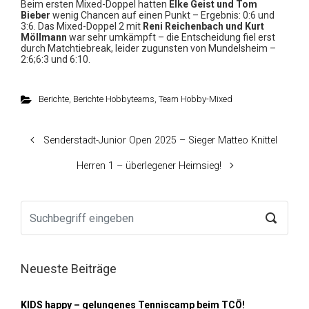
Beim ersten Mixed-Doppel hatten
Elke Geist und Tom
Bieber
wenig Chancen auf einen Punkt – Ergebnis: 0:6 und
3:6. Das Mixed-Doppel 2 mit
Reni Reichenbach und Kurt
Möllmann
war sehr umkämpft – die Entscheidung fiel erst
durch Matchtiebreak, leider zugunsten von Mundelsheim –
2:6;6:3 und 6:10.
Berichte
,
Berichte Hobbyteams
,
Team Hobby-Mixed
Senderstadt-Junior Open 2025 – Sieger Matteo Knittel
Herren 1 – überlegener Heimsieg!
Neueste Beiträge
KIDS happy – gelungenes Tenniscamp beim TCÖ!