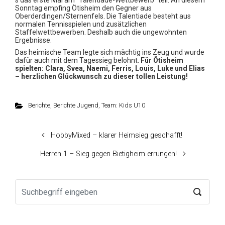
s das erste Mal am “Talentiade-Wettbewerb” teil. An diesem
Sonntag empfing Ötisheim den Gegner aus
Oberderdingen/Sternenfels. Die Talentiade besteht aus
normalen Tennisspielen und zusätzlichen
Staffelwettbewerben. Deshalb auch die ungewohnten
Ergebnisse.
Das heimische Team legte sich mächtig ins Zeug und wurde
dafür auch mit dem Tagessieg belohnt.
Für Ötisheim
spielten: Clara, Svea, Naemi, Ferris, Louis, Luke und Elias
– herzlichen
Glückwunsch zu dieser tollen Leistung!
Berichte
,
Berichte Jugend
,
Team: Kids U10
HobbyMixed – klarer Heimsieg geschafft!
Herren 1 – Sieg gegen Bietigheim errungen!