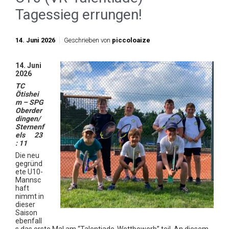
Tagessieg errungen!
14. Juni 2026
Geschrieben von
piccoloaize
14. Juni
2026
TC
Ötishei
m – SPG
Oberder
dingen/
Sternenf
els 23
: 11
Die neu
gegründ
ete U10-
Mannsc
haft
nimmt in
dieser
Saison
ebenfall