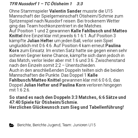
TFR Nussdorf 1 – TC Ötisheim 1 3:3
Ohne Stammspieler
Valentin Sander
musste die U15
Mannschaft der Spielgemeinschaft Ötisheim/Schmie zum
Spitzenspiel nach Nussdorf reisen. Bei trockenem Wetter
ging das Team hochkonzentriert in die Matches.
Auf Position 1 und 2 gewannen
Kalle Fahlbusch und Matteo
Knittel
ihre Einzel klar mit jeweils 6:1 6:1. Auf Position 3
kämpfte
Julian Hefter
um jeden Ball, verlor sein Spiel
unglücklich mit 0:6 4:6. Auf Position 4 kam erneut
Paulina
Korn
zum Einsatz. Im ersten Satz hatte sie gegen einen sehr
sicheren Gegner keine Chance, kämpfte sich dann jedoch in
das Match, verlor leider aber mit 1:6 und 3:6. Zwischenstand
nach den Einzeln somit 2:2 – Unentschieden.
Auch in den anschließenden Doppeln teilten sich die beiden
Mannschaften die Punkte. Das Doppel 1
Kalle
Fahlbusch/Matteo Knittel
gewannen klar mit 6:0 6:0, das
Doppel
Julian Hefter und Paulina Korn
verloren hingegen
mit 1:6 2:6.
So stand es nach den Doppeln 3:3 Matches, 6:6 Sätze und
47:40 Spiele für Ötisheim/Schmie.
Herzlichen Glückwunsch zum Sieg und Tabellenführung!
Berichte
,
Berichte Jugend
,
Team: Junioren U15