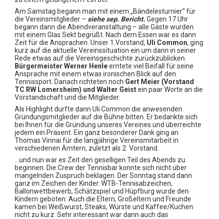
Am Samstag begann man mit einem „Bändelesturnier“ für
die Vereinsmitglieder –
siehe sep. Bericht.
Gegen 17 Uhr
begann dann die Abendveranstaltung – alle Gäste wurden
mit einem Glas Sekt begrüßt. Nach dem Essen war es dann
Zeit für die Ansprachen. Unser 1.Vorstand,
Uli Common
, ging
kurz auf die aktuelle Vereinssituation ein um dann in seiner
Rede etwas auf die Vereinsgeschichte zurückzublicken.
Bürgermeister Werner Henle
erntete viel Beifall für seine
Ansprache mit einem etwas ironischen Blick auf den
Tennissport. Danach richteten noch
Gert Meier (Vorstand
TC RW Lomersheim) und Walter Geist
ein paar Worte an die
Vorstandschaft und die Mitglieder.
Als Highlight durfte dann Uli Common die anwesenden
Gründungsmitglieder auf die Bühne bitten. Er bedankte sich
bei Ihnen für die Gründung unseres Vereines und überreichte
jedem ein Präsent. Ein ganz besonderer Dank ging an
Thomas Vinnai für die langjährige Vereinsmitarbeit in
verschiedenen Ämtern, zuletzt als 2. Vorstand.
…und nun war es Zeit den geselligen Teil des Abends zu
beginnen. Die Crew der Tennisbar konnte sich nicht über
mangelnden Zuspruch beklagen. Der Sonntag stand dann
ganz im Zeichen der Kinder. WTB-Tennisabzeichen,
Ballonwettbewerb, Schätzspiel und Hüpfburg wurde den
Kindern geboten. Auch die Eltern, Großeltern und Freunde
kamen bei Weißwurst, Steaks, Würste und Kaffee/Kuchen
nicht zu kurz. Sehr interessant war dann auch das