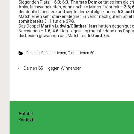
Sieger den Platz –
6:3; 6:3.
Thomas Domke
tat es ihm glei
Anlaufschwierigkeiten, dann noch im Match-Tiebreak –
2:6; 
der deutlich bessere und siegte demzufolge klar mit
6:3 und 
Match einen sehr starken Gegner. Er verlor nach gutem Spiel
somit bereits 3 : 1 für die SPG.
Das Doppel
Martin Ludwig/Günther Haas
hatten gegen gut e
Nachsehen –
1.6; 4.6.
Den Tagessieg machte dann das Dopp
die beiden gewannen das Match mit
6:0 und 7:5.
Berichte
,
Berichte Herren
,
Team: Herren 50
Damen 65 – gegen Winnenden
Anfahrt
Kontakt