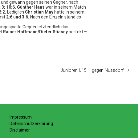
ch und gewann gegen seinen Gegner, nach
6:3; 10:6.
Günther Haas
war in seinem Match
6:2.
Lediglich
Christian May
hatte in seinem
 mit
2:6 und 3:6.
Nach den Einzeln stand es
ingespielte Gegner letztendlich das
el
Rainer Hoffmann/Dieter Stiasny
perfekt –
Junioren U15 – gegen Nussdorf
Impressum
Datenschutzerklärung
Disclaimer