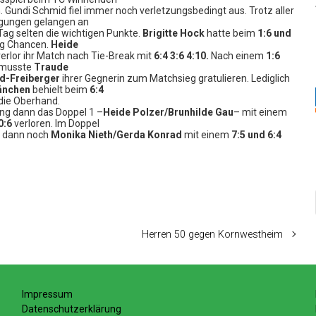
. Gundi Schmid fiel immer noch verletzungsbedingt aus. Trotz aller
gungen gelangen an
ag selten die wichtigen Punkte.
Brigitte Hock
hatte beim
1:6 und
g Chancen.
Heide
erlor ihr Match nach Tie-Break mit
6:4 3:6 4:10.
Nach einem
1:6
musste
Traude
d-Freiberger
ihrer Gegnerin zum Matchsieg gratulieren. Lediglich
änchen
behielt beim
6:4
die Oberhand.
ing dann das Doppel 1 –
Heide Polzer/Brunhilde Gau
– mit einem
0:6
verloren. Im Doppel
g dann noch
Monika Nieth/Gerda Konrad
mit einem
7:5 und 6:4
Herren 50 gegen Kornwestheim
Impressum
Datenschutzerklärung