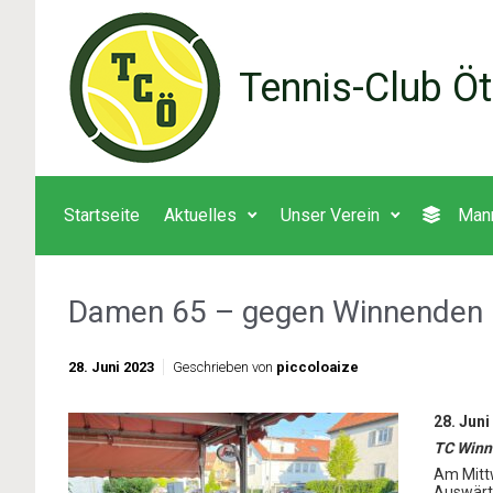
Zum Hauptinhalt springen
Tennis-Club Öt
Startseite
Aktuelles
Unser Verein
Man
Damen 65 – gegen Winnenden
28. Juni 2023
Geschrieben von
piccoloaize
28. Juni
TC Winn
Am Mitt
Auswärt