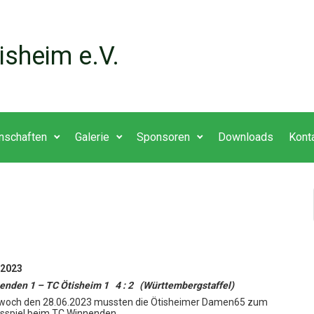
isheim e.V.
nschaften
Galerie
Sponsoren
Downloads
Kont
 2023
enden 1 – TC Ötisheim 1 4 : 2 (Württembergstaffel)
woch den 28.06.2023 mussten die Ötisheimer Damen65 zum
sspiel beim TC Winnenden