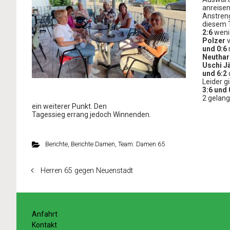
anreisen
Anstren
diesem T
2:6
weni
Polzer
v
und 0:6
Neuthar
Uschi J
und 6:2
Leider g
3:6 und 
2 gelan
ein weiterer Punkt. Den
Tagessieg errang jedoch Winnenden.
Berichte
,
Berichte Damen
,
Team: Damen 65
Herren 65 gegen Neuenstadt
Anfahrt
Kontakt