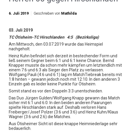
6. Juli 2019
Geschrieben von
Mathilda
03. Juli 2019
TC
Ötisheim-TC Hirschlanden 4:5 (Bezirksliga)
Am Mittwoch, den 03.07.2019 wurde das Heimspiel
nachgeholt.
Heinz Kuhn befindet sich derzeit in bestechender Form und
ließ seinem Gegner beim 6:1 und 6:1 keine Chance. Bernd
Knapper musste da schon mehr kämpfen um letztendlich mit
einem 7:6 und 6:3 als Sieger den Platz zu verlassen.
Wolfgang Pauli (4:6 und 6:1) lag im MatchTiebreak bereits mit
1:8 hinten – gewann jedoch noch mit 12:10. In den anderen 3
Einzeln gab es leider keine Punkte für Ötisheim.
Somit stand es vor den Doppeln 3:3 unentschieden.
Das Duo Jürgen Gulden/Wolfgang Knapp gewann das Match
sicher mit 6:1 und 6:0. In den beiden anderen Paarungen
spielte Hirschlanden stark auf. Deshalb verloren Hans
Freiberger/Josef Polzer (3:6 und 3:6) und Heinz Kuhn/Klaus
Wagner (3:6 und 2:6) die Matches.
Aus Ötisheimer Sicht ist diese knappe Heimniederlage sehr
bedauerlich.