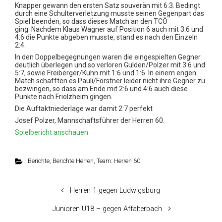
Knapper gewann den ersten Satz souverän mit 6:3. Bedingt
durch eine Schulterverletzung musste seinen Gegenpart das
Spiel beenden, so dass dieses Match an den TCÖ
ging.
Nachdem Klaus Wagner auf Position 6 auch mit 3:6 und
4:6 die Punkte abgeben musste, stand es nach den Einzeln
2:4.
In den Doppelbegegnungen waren die eingespielten Gegner
deutlich überlegen und so verloren Gulden/Polzer mit 3:6 und
5:7, sowie Freiberger/Kuhn mit 1:6 und 1:6.
In einem engen
Match schafften es Pauli/Förstner leider nicht ihre Gegner zu
bezwingen, so dass am Ende mit 2:6 und 4:6 auch diese
Punkte nach Friolzheim gingen.
Die Auftaktniederlage war damit 2:7 perfekt
Josef Polzer, Mannschaftsführer der Herren 60.
Spielbericht anschauen
Berichte
,
Berichte Herren
,
Team: Herren 60
Herren 1 gegen Ludwigsburg
Junioren U18 – gegen Affalterbach