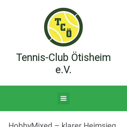
Zum Hauptinhalt springen
Tennis-Club Ötisheim
e.V.
HobbyMixed – klarer Heimsieg