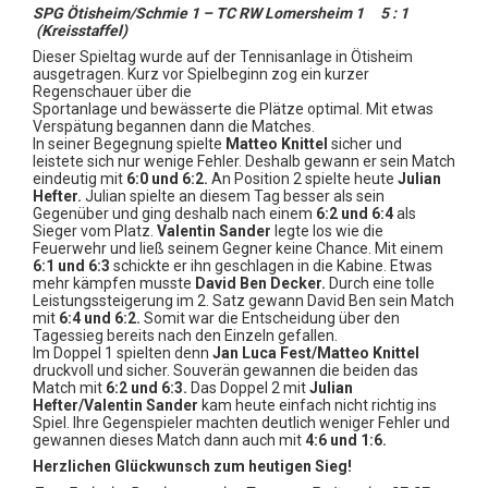
SPG Ötisheim/Schmie 1 – TC RW Lomersheim 1 5 : 1
(Kreisstaffel)
Dieser Spieltag wurde auf der Tennisanlage in Ötisheim
ausgetragen. Kurz vor Spielbeginn zog ein kurzer
Regenschauer über die
Sportanlage und bewässerte die Plätze optimal. Mit etwas
Verspätung begannen dann die Matches.
In seiner Begegnung spielte
Matteo Knittel
sicher und
leistete sich nur wenige Fehler. Deshalb gewann er sein Match
eindeutig mit
6:0 und 6:2.
An Position 2 spielte heute
Julian
Hefter.
Julian spielte an diesem Tag besser als sein
Gegenüber und ging deshalb nach einem
6:2 und 6:4
als
Sieger vom Platz.
Valentin Sander
legte los wie die
Feuerwehr und ließ seinem Gegner keine Chance. Mit einem
6:1 und 6:3
schickte er ihn geschlagen in die Kabine. Etwas
mehr kämpfen musste
David Ben Decker.
Durch eine tolle
Leistungssteigerung im 2. Satz gewann David Ben sein Match
mit
6:4 und 6:2.
Somit war die Entscheidung über den
Tagessieg bereits nach den Einzeln gefallen.
Im Doppel 1 spielten denn
Jan Luca Fest/Matteo Knittel
druckvoll und sicher. Souverän gewannen die beiden das
Match mit
6:2 und 6:3.
Das Doppel 2 mit
Julian
Hefter/Valentin Sander
kam heute einfach nicht richtig ins
Spiel. Ihre Gegenspieler machten deutlich weniger Fehler und
gewannen dieses Match dann auch mit
4:6 und 1:6.
Herzlichen Glückwunsch zum heutigen Sieg!