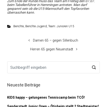
Zum Ende der Runde muss das Team am Freitag den 07.07.
beim Tabellenführer in Hemmingen antreten. Man darf
gespannt sein ob die U15-Mannschaft den Topfavoriten
überraschen kann.
Berichte
,
Berichte Jugend
,
Team: Junioren U15
Damen 65 – gegen Sillenbuch
Herren 65 gegen Neuenstadt
Neueste Beiträge
KIDS happy – gelungenes Tenniscamp beim TCÖ!
Senderstadt Junior Open – Ötisheim stellt 2 Stadtmeister!