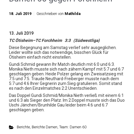
18. Juli 2019
Geschrieben von
Mathilda
13. Juli 2019
TC Ötisheim–TC Forchheim 3:3 (Südwestliga)
Diese Begegnung am Samstag verlief sehr ausgeglichen.
Leider wollte sich das notwendige, bisschen Glück für
Ötisheim einfach nicht einstellen.
Gundi Schmid gewann Ihr Match deutlich mit 6:0 und 6:3.
Monika Nieth musste sich nach zähem Kampf mit 5:7 und 6:7
geschlagen geben. Heide Polzer gelang ein Zweisatzsieg mit
7:5 und 7:5. Traude Neuthard-Freiberger musste nach dem
5:7 und 4:6 Ihrer Gegnerin zum Sieg gratulieren. Somit stand
es nach den Einzelmatches 2:2 Unentschieden.
Das Doppel Gundi Schmid/Monika Nieth verließ mit einem 6:1
und 6:3 als Sieger den Platz. Im 2.Doppel musste sich das Duo
Uschi Jänchen/Brunhilde Gau leider beim 4:6 und 6:7
geschlagen geben.
Berichte
,
Berichte Damen
,
Team: Damen 60