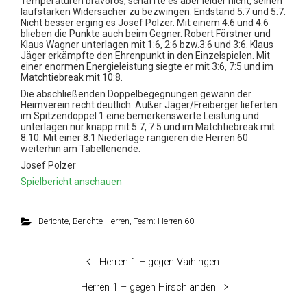
Temperaturen bravorös,
schaffte es aber leider nicht, seinen
laufstarken Widersacher zu bezwingen. Endstand 5:7 und 5:7.
Nicht besser erging es Josef Polzer. Mit einem
4:6 und 4:6
blieben die Punkte auch beim Gegner. Robert Förstner und
Klaus Wagner unterlagen mit 1:6, 2:6 bzw.3:6 und 3:6.
Klaus
Jäger erkämpfte den Ehrenpunkt in den Einzelspielen. Mit
einer enormen Energieleistung siegte er mit 3:6, 7:5 und im
Matchtiebreak mit 10:8.
Die abschließenden Doppelbegegnungen gewann der
Heimverein recht deutlich. Außer Jäger/Freiberger lieferten
im Spitzendoppel 1 eine bemerkenswerte Leistung
und
unterlagen nur knapp mit 5:7, 7:5 und im Matchtiebreak mit
8:10. Mit einer 8:1 Niederlage rangieren die Herren 60
weiterhin am Tabellenende.
Josef Polzer
Spielbericht anschauen
Berichte
,
Berichte Herren
,
Team: Herren 60
Herren 1 – gegen Vaihingen
Herren 1 – gegen Hirschlanden