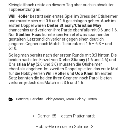
Kleinglattbach reiste an diesem Tag aber auch in absoluter
Topbesetzung an.
Willi Höfler
bestritt sein erstes Spiel im Dress der Ötisheimer
und musste sich mit 0:6 und 1:6 geschlagen geben. Auch im
ersten Doppel waren
Dieter Stiasny/Christian May
chancenlos und verloren ihre Partie ebenfalls mit 0:6 und 1:6.
Nur
Günther Haas
konnte sein Einzel etwas spannender
gestalten. Letztendlich verlor er gegen einen deutlich
jüngeren Gegner nach Match-Tiebreak mit 1:6 – 6:3 – und
6:10.
So lag man bereits nach der ersten Runde mit 0:3 hinten. Die
beiden nächsten Einzel von
Dieter Stiasny
(1:6 und 4:6) und
Christian May
(2:6 und 3:6) mussten die Ötisheimer
ebenfalls abgeben. Im zweiten Doppel spielten das erste Mal
für die HobbyHerren
Willi Höfler und Udo Klein
. Im ersten
Satz konnten die beiden ihren Gegnern noch Paroli bieten,
verloren jedoch das Match mit 3:6 und 1:6.
Berichte
,
Berichte Hobbyteams
,
Team Hobby-Herren
Damen 65 – gegen Plattenhardt
Hobby-Herren gegen Schmie