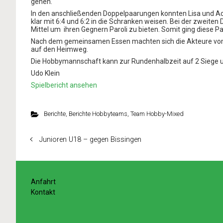
gehen.
In den anschließenden Doppelpaarungen konnten Lisa und Ac
klar mit 6:4 und 6:2 in die Schranken weisen. Bei der zweite
Mittel um
i
hren Gegnern Paroli zu bieten. Somit ging diese Pa
Nach dem gemeinsamen Essen machten sich die Akteure vom 
auf den Heimweg.
Die Hobbymannschaft kann zur Rundenhalbzeit auf 2 Siege u
Udo Klein
Spielbericht ansehen
Berichte
,
Berichte Hobbyteams
,
Team Hobby-Mixed
Junioren U18 – gegen Bissingen
Anfahrt
Kontakt