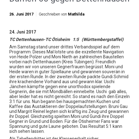
26. Juni 2017
Geschrieben von
Mathilda
24. Juni 2017
TC Dettenhausen-TC Ötisheim 1:5 (Württembergstaffel)
Am Samstag stand unser drittes Verbandsspiel auf dem
Programm. Dieses Mal lotste uns die exzellente Navigation
von Heide Polzer und Moni Nieth an zahlreichen Baustellen
vorbei nach Dettenhausen (Kreis Tübingen). Freundlich
wurden wir von unseren Gegnerfrauen begrüsst. Moni und
Heide waren in guter Spiellaune und gewannen souverän in
der ersten Runde. In der zweiten Runde packte Gundi Schmid
ihre krachendene Vorhand aus und gewann klar. Uschi
Jänchen kämpfte gegen eine unorthodox spielende
Gegnerin, die sie mit Mondbällen einnebelte. Uschi gab alles,
aber leider hat es nicht gereicht. So stand es nach den Einzeln
3:1 für uns. Nun begann bei hausgemachten Kuchen und
Kaffee das Austaktieren der Doppelaufstellungen. Bruni Gau
und Margrit Reinel legten sich kräftig ins Zeug und gewannen
ihr Doppel. Gleichzeitig spielten Moni und Gundi ihre Doppel
Gegner in Grund und Boden. Für die Ötisheimer Fans war
Spannung und gute Laune geboten. Das Resultat 5:1 kann
sich sehen lassen.
Als Tabellendritter ist der Klassenerhalt sicher.